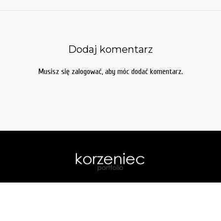
Dodaj komentarz
Musisz się
zalogować
, aby móc dodać komentarz.
home
| galerie:
akt
.
portrety
.
podróże
.
slubne
|
o mnie
|
kontakt