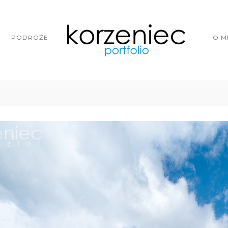
PODRÓŻE
O M