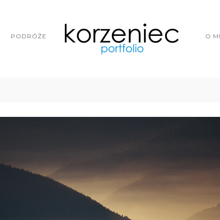
PODRÓŻE
O M