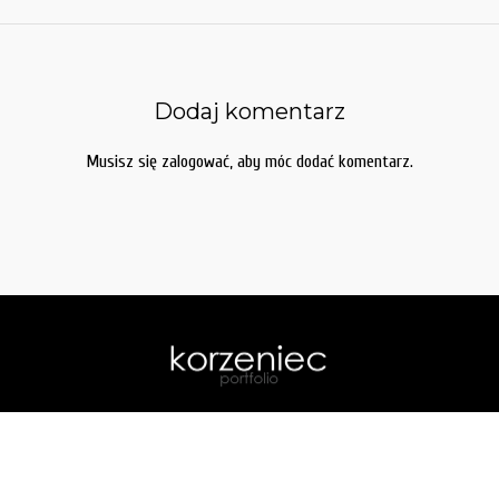
Dodaj komentarz
Musisz się
zalogować
, aby móc dodać komentarz.
home
| galerie:
akt
.
portrety
.
podróże
.
slubne
|
o mnie
|
kontakt