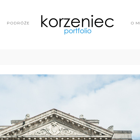
PODRÓŻE
O M