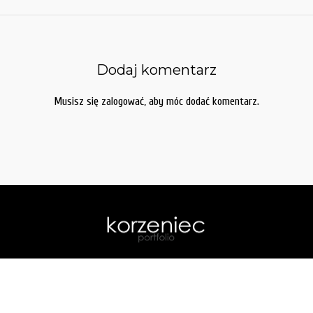
Dodaj komentarz
Musisz się
zalogować
, aby móc dodać komentarz.
home
| galerie:
akt
.
portrety
.
podróże
.
slubne
|
o mnie
|
kontakt