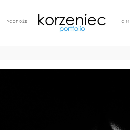
PODRÓŻE
O M